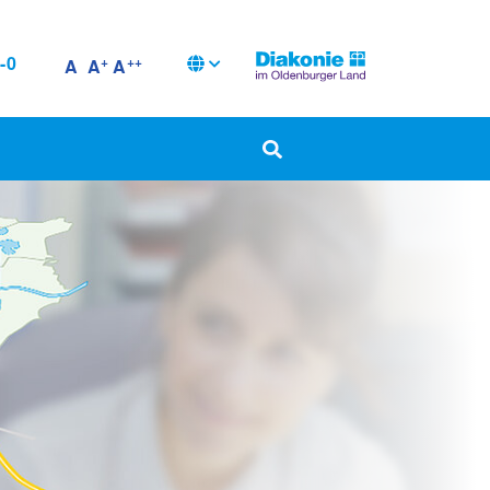
-0
+
++
A
A
A